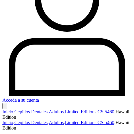
Acceda a su cuenta
Inicio
.
Cepillos Dentales
.
Adultos
.
Limited Editions CS 5460
.
Hawaii
Edition
Inicio
.
Cepillos Dentales
.
Adultos
.
Limited Editions CS 5460
.
Hawaii
Edition