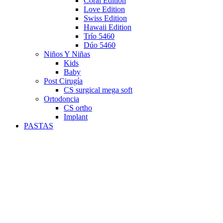
Coral Edition
Love Edition
Swiss Edition
Hawaii Edition
Trío 5460
Dúo 5460
Niños Y Niñas
Kids
Baby
Post Cirugía
CS surgical mega soft
Ortodoncia
CS ortho
Implant
PASTAS