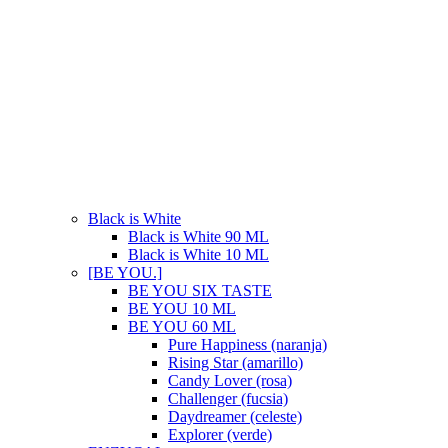
Black is White
Black is White 90 ML
Black is White 10 ML
[BE YOU.]
BE YOU SIX TASTE
BE YOU 10 ML
BE YOU 60 ML
Pure Happiness (naranja)
Rising Star (amarillo)
Candy Lover (rosa)
Challenger (fucsia)
Daydreamer (celeste)
Explorer (verde)