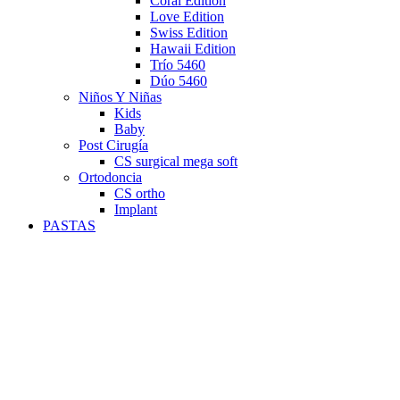
Coral Edition
Love Edition
Swiss Edition
Hawaii Edition
Trío 5460
Dúo 5460
Niños Y Niñas
Kids
Baby
Post Cirugía
CS surgical mega soft
Ortodoncia
CS ortho
Implant
PASTAS