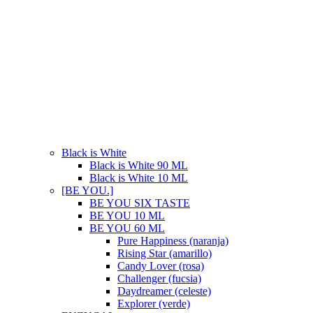
Black is White
Black is White 90 ML
Black is White 10 ML
[BE YOU.]
BE YOU SIX TASTE
BE YOU 10 ML
BE YOU 60 ML
Pure Happiness (naranja)
Rising Star (amarillo)
Candy Lover (rosa)
Challenger (fucsia)
Daydreamer (celeste)
Explorer (verde)