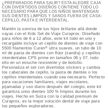
¿PREPARADOS PARA SALIR? ESTA ALEGRE CAJA
CON DIVERTIDOS DISEÑOS CONTIENE TODO LO
NECESARIO PARA QUE LOS NIÑOS MANTENGAN
SUS DIENTES LIMPIOS Y SANOS FUERA DE CASA:
CEPILLO, PASTA E INTERDENTAL.
Mantén la sonrisa de tus hijos brillante allá donde
vayas con el
Kids Set de Viaje Curaprox
. Diseñado
para niños de 6 a 12 años, este kit todo en uno y
recargable incluye un cepillo de dientes de viaje con
®
5500 filamentos Curen
ultra suaves, un tubo de 10
ml de
pasta de dientes con flúor
(sandía) y
cepillos
interdentales CPS prime
en tamaños 06 y 07, todo
ello en un estuche resistente y de bolsillo.
Personaliza el set con divertidos stickers y cambia
los cabezales de cepillo, la pasta de dientes o los
cepillos interdentales cuando sea necesario. Perfecto
para vacaciones familiares, viajes escolares,
pijamadas y uso diario después del colegio, este kit
garantiza unos dientes 100 % limpios durante los
viajes. Hecho en Suiza con la calidad premium de
Curaprox, es la mejor solución dental de viaje para
los pequeños exploradores.